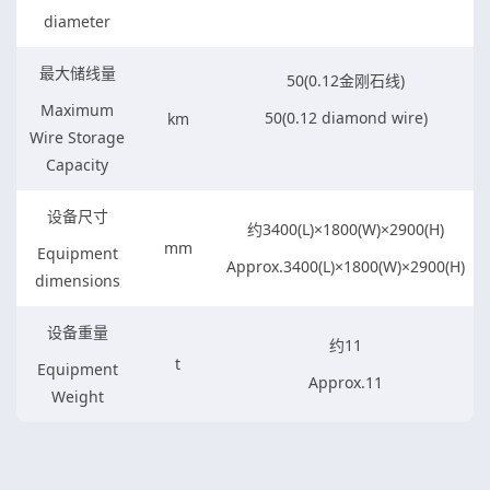
diameter
最大储线量
50(0.12金刚石线)
Maximum
50(0.12 diamond wire)
km
Wire Storage
Capacity
设备尺寸
约3400(L)×1800(W)×2900(H)
mm
Equipment
Approx.3400(L)×1800(W)×2900(H)
dimensions
设备重量
约11
t
Equipment
Approx.11
Weight