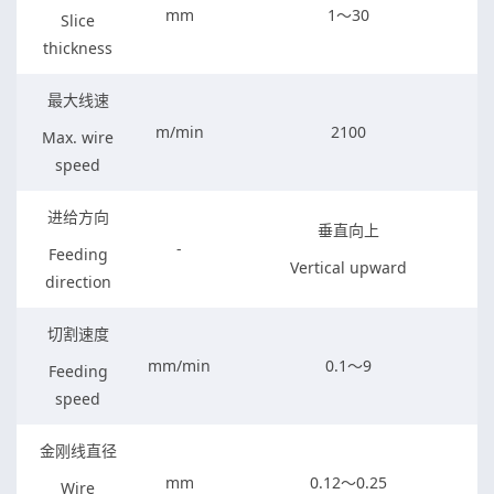
mm
1～30
Slice
thickness
最大线速
m/min
2100
Max. wire
speed
进给方向
垂直向上
-
Feeding
Vertical upward
direction
切割速度
mm/min
0.1～9
Feeding
speed
金刚线直径
mm
0.12～0.25
Wire