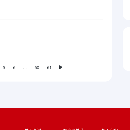
5
6
...
60
61
»