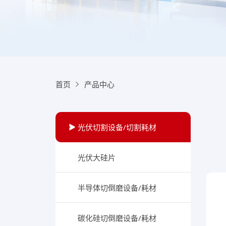
首页
产品中心
光伏切割设备/切割耗材
光伏大硅片
半导体切倒磨设备/耗材
碳化硅切倒磨设备/耗材