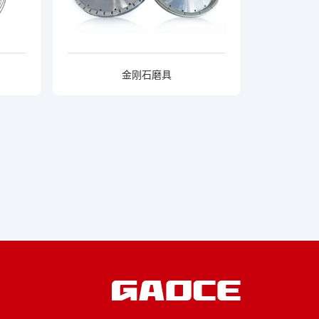
金刚石磨具