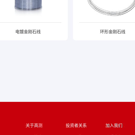
电镀金刚石线
环形金刚石线
关于高测
投资者关系
加入我们